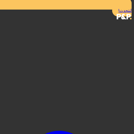
لنتحدث!