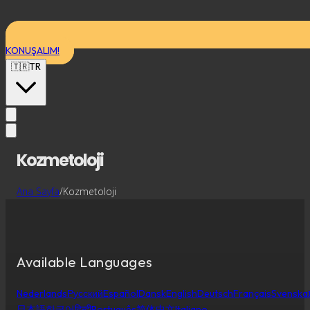
KONUŞALIM!
🇹🇷
TR
Kozmetoloji
Ana Sayfa
/
Kozmetoloji
Available Languages
Nederlands
Русский
Español
Dansk
English
Deutsch
Français
Svenska
日本語
한국어
हिन्दी
Português
简体中文
Italiano