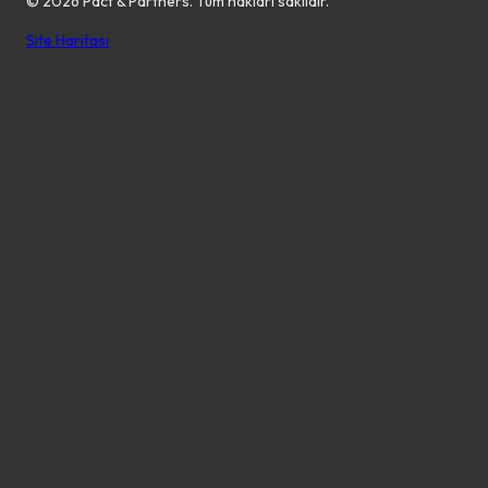
©
2026
Pact & Partners. Tüm hakları saklıdır.
Site Haritası