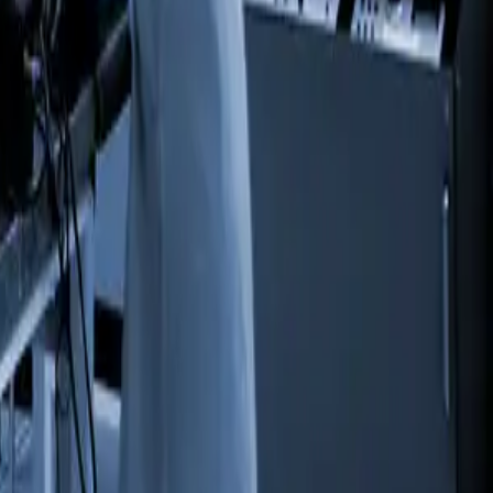
בואו נדבר!
🇮🇱
HE
P&P.