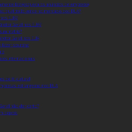
ealmente faz (esqueça os anúncios de emprego)
ns: qual título vence no mercado dos EUA?
 nos EUA?
Diretor Geral nos EUA?
sua matriz?
iretor Geral nos EUA
 fazer sourcing
riz
tes internacionais
 de fit cultural
empresas estrangeiras nos EUA
Geral não der certo?
em depois