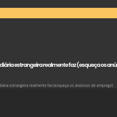
sidiária estrangeira realmente faz (esqueça os a
iária estrangeira realmente faz (esqueça os anúncios de emprego)