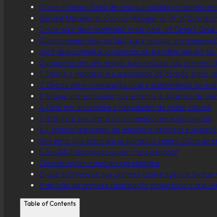
O que o Diretor Geral de uma subsidiária estrangeira r
General Manager vs. Country Manager vs. VP of Operatio
O que você deve realmente orçar para um Diretor Geral
Quanto tempo leva, de fato, para recrutar um primeiro 
Você deve contratar localmente ou transferir alguém da 
O processo em seis etapas para recrutar seu primeiro D
1. Defina o mandato e a autoridade de decisão antes de
2. Decida entre contratação local e transferência da mat
3. Engaje um recrutador que entenda a dinâmica de clien
4. Filtre por autonomia e habilidades de ponte cultural
5. Estruture sua oferta com incentivos no estilo startup
6. Conduza checagens de referência rigorosas e avaliações
Seis erros que enterram as primeiras contratações de 
E os GMs fracionados ou em meio período?
Considerações especiais por indústria
O que acontece se sua primeira contratação de Diretor 
A decisão da primeira contratação define tudo o que v
Table of Contents