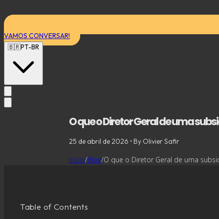
VAMOS CONVERSAR!
🇧🇷
PT-BR
O que o Diretor Geral de uma sub
25 de abril de 2026
• By Olivier Safir
Início
/
Blog
/
O que o Diretor Geral de uma subsid
Table of Contents