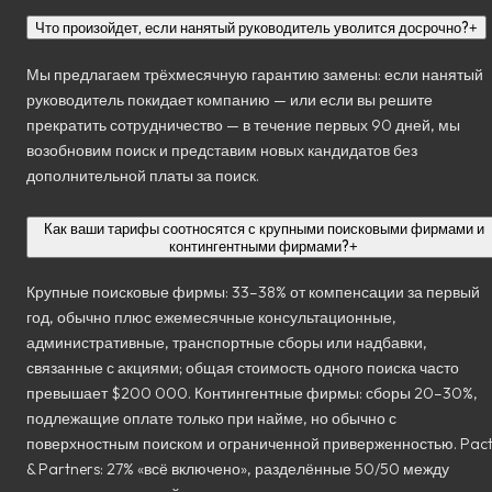
Что произойдет, если нанятый руководитель уволится досрочно?
+
Мы предлагаем трёхмесячную гарантию замены: если нанятый
руководитель покидает компанию — или если вы решите
прекратить сотрудничество — в течение первых 90 дней, мы
возобновим поиск и представим новых кандидатов без
дополнительной платы за поиск.
Как ваши тарифы соотносятся с крупными поисковыми фирмами и
контингентными фирмами?
+
Крупные поисковые фирмы: 33–38% от компенсации за первый
год, обычно плюс ежемесячные консультационные,
административные, транспортные сборы или надбавки,
связанные с акциями; общая стоимость одного поиска часто
превышает $200 000. Контингентные фирмы: сборы 20–30%,
подлежащие оплате только при найме, но обычно с
поверхностным поиском и ограниченной приверженностью. Pac
& Partners: 27% «всё включено», разделённые 50/50 между