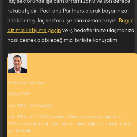
İlaç sektöründe işe alım ortamı zorlu ve son derece
rekabetçidir. Pact and Partners olarak başarınıza
odaklanmış ilaç sektörü işe alım uzmanlarıyız.
Bugün
bizimle iletişime geçin
ve iş hedeflerinize ulaşmanıza
nasıl destek olabileceğimizi birlikte konuşalım.
Bu makalenin yazarı
Olivier Safir
Pact & Partners CEO'su
Pact & Partners CEO'su olarak Olivier, uluslararası şirketlerin
ABD'deki büyümelerini yönlendiren liderlik ekiplerini kurmalarına
yardımcı olur.