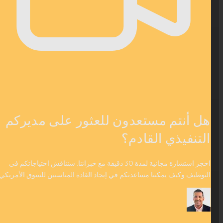
هل أنتم مستعدون للعثور على مديركم
التنفيذي القادم؟
احجز استشارة مجانية لمدة 30 دقيقة مع خبرائنا. سنناقش احتياجاتكم في
التوظيف وكيف يمكننا مساعدتكم في إيجاد القادة المناسبين للسوق الأمريكي.