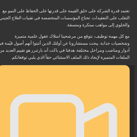
تعتمد قدرة الشركة على خلق القيمة على قدرتها على الحفاظ على النمو مع
التغلب على التعقيدات. تحتاج المؤسسات المتخصصة في تقنيات العلاج الجيني
والخلوي إلى مواهب مبتكرة ومتسقة.
مع كل مهمة توظيف، نتوقع من مرشحينا امتلاك عقول علمية متميزة
وشخصيات جذابة. يبحث مستشارونا عن أولئك الذين أثبتوا أنهم أصول قيّمة في
أدوار ومناصب ومراحل مختلفة. هدفنا في باكت آند بارتنرز هو تقييم العديد من
الملفات المتميزة لإيجاد ذلك الملف الاستثنائي حقاً الذي يلبي توقعاتكم.