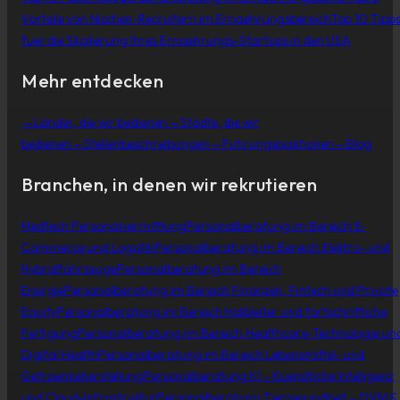
Vorteile von Nischen-Recruitern im Ernaehrungsbereich
Top 10 Tipp
fuer die Skalierung Ihres Ernaehrungs-Startups in den USA
Mehr entdecken
→
Länder, die wir bedienen
→
Städte, die wir
bedienen
→
Stellenbeschreibungen
→
Führungspositionen
→
Blog
Branchen, in denen wir rekrutieren
Medtech Personalvermittlung
Personalberatung im Bereich E-
Commerce und Logistik
Personalberatung im Bereich Elektro- und
Hybridfahrzeuge
Personalberatung im Bereich
Energie
Personalberatung im Bereich Finanzen, Fintech und Private
Equity
Personalberatung im Bereich Halbleiter und fortschrittliche
Fertigung
Personalberatung im Bereich Healthcare-Technologie un
Digital Health
Personalberatung im Bereich Lebensmittel- und
Getraenkeherstellung
Personalberatung KI – Kuenstliche Intelligenz
und Cloud-Infrastruktur
Personalberatung Tiergesundheit – DVM &