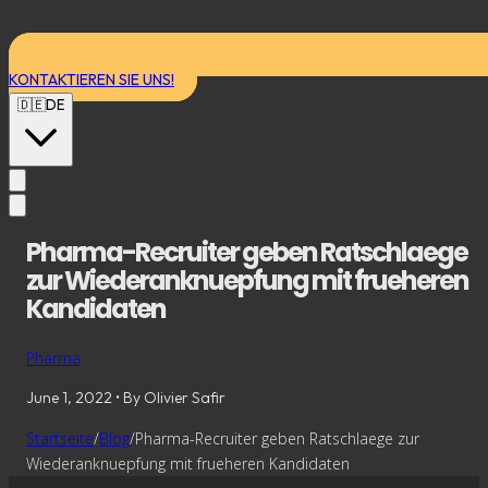
KONTAKTIEREN SIE UNS!
🇩🇪
DE
Pharma-Recruiter geben Ratschlaege
zur Wiederanknuepfung mit frueheren
Kandidaten
Pharma
June 1, 2022
• By Olivier Safir
Startseite
/
Blog
/
Pharma-Recruiter geben Ratschlaege zur
Wiederanknuepfung mit frueheren Kandidaten