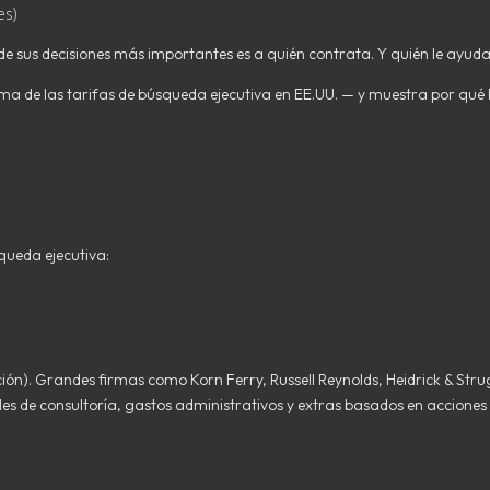
es)
e sus decisiones más importantes es a quién contrata. Y quién le ayuda
ma de las tarifas de búsqueda ejecutiva en EE.UU. — y muestra por qué
queda ejecutiva:
tación). Grandes firmas como Korn Ferry, Russell Reynolds, Heidrick & St
 de consultoría, gastos administrativos y extras basados en acciones —