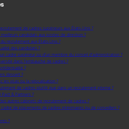
es
 recrutement de cadres supérieurs aux États-Unis ?
s meilleurs candidats aux postes de direction ?
rs du recrutement aux États-Unis ?
ualité des candidats ?
'un cadre supérieur ou d'un membre du conseil d'administration ?
iversité dans l'embauche de cadres ?
nfidentialité ?
ers dessert ?
c les visas ou la relocalisation ?
rutement de cadres plutôt que dans un recrutement interne ?
 Pact & Partners ?
s des autres cabinets de recrutement de cadres ?
e cadre de placements de cadres intérimaires ou de conseillers ?
ents ?