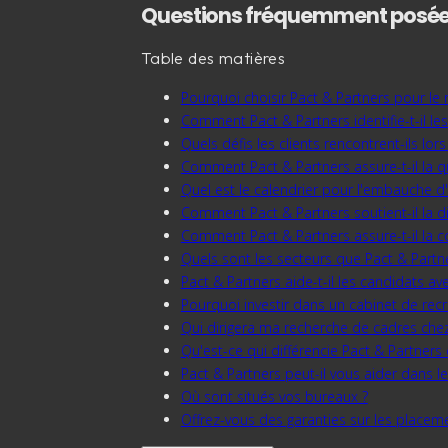
Questions fréquemment posé
Table des matières
Pourquoi choisir Pact & Partners pour le
Comment Pact & Partners identifie-t-il le
Quels défis les clients rencontrent-ils lo
Comment Pact & Partners assure-t-il la q
Quel est le calendrier pour l'embauche d
Comment Pact & Partners soutient-il la d
Comment Pact & Partners assure-t-il la co
Quels sont les secteurs que Pact & Partn
Pact & Partners aide-t-il les candidats ave
Pourquoi investir dans un cabinet de rec
Qui dirigera ma recherche de cadres chez
Qu'est-ce qui différencie Pact & Partner
Pact & Partners peut-il vous aider dans l
Où sont situés vos bureaux ?
Offrez-vous des garanties sur les placem