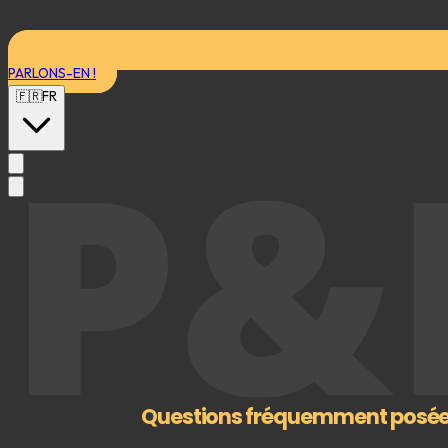
PARLONS-EN !
🇫🇷
FR
P&
Questions fréquemment posé