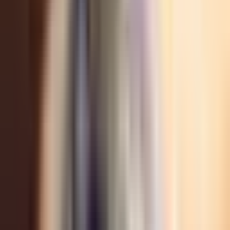
Table of Contents
1. 明确岗位核心能力
2. 寻求跨学科经验
3. 评估领导力和团队建设能力
4. 评估适应能力和创新能力
5. 利用专业招聘合作伙伴
结论
联系我们
Table of Contents
Table of Contents