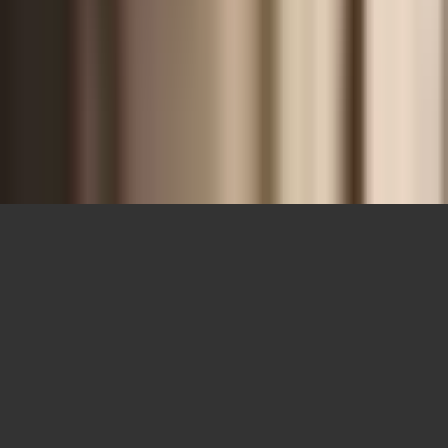
联系我们
联系我们
contact@pactandpartners.com
United States
©
2026
Pact & Partners. 版权所有。
网站地图