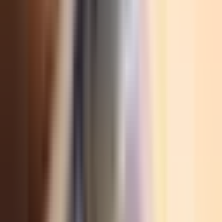
联系我们！
🇨🇳
ZH-HANS
临床开发招聘总裁指南
招聘趋势
2024年12月17日
• By Olivier Safir
首页
/
博客
/
临床开发招聘总裁指南