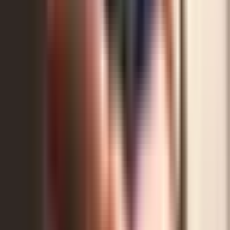
2026年1月30日
首席财务官（CFO）职位描述：2026年完整指南
2025年11月8日
生命科学领域招聘：为什么在美国如此困难（以及如何在 202
年解决这个问题）
2025年6月23日
需要高管搜索帮助？
让我们帮您找到适合美国扩展的完美领导团队。