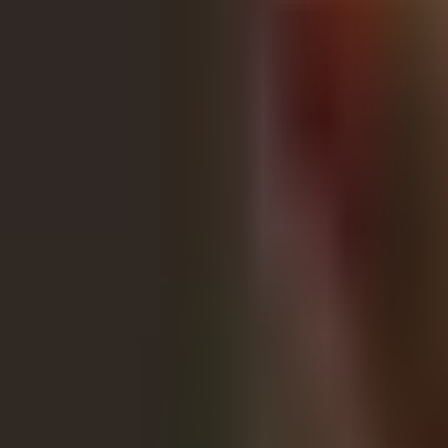
Table of Contents
当今紧张的就业市场有利于求职者
猎头公司如何提高您获得合适人才的机会
Table of Contents
Table of Contents
当今紧张的就业市场有利于求职者
猎头公司如何提高您获得合适人才的机会
Table of Contents