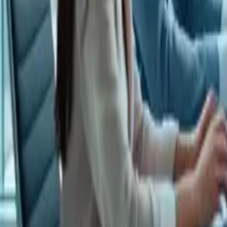
बात करें!
🇮🇳
HI